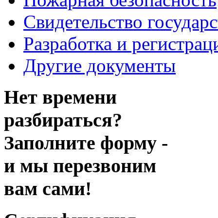
Свидетельство государ
Разработка и регистрац
Другие документы
Нет времени
разбираться?
Заполните форму -
и мы перезвоним
вам сами!