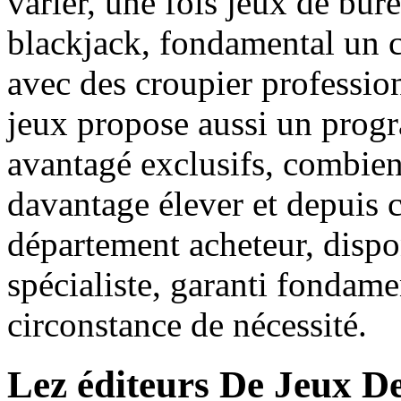
varier, une fois jeux de bu
blackjack, fondamental un 
avec des croupier professio
jeux propose aussi un prog
avantagé exclusifs, combien 
davantage élever et depuis 
département acheteur, dispon
spécialiste, garanti fondame
circonstance de nécessité.
Lez éditeurs De Jeux D