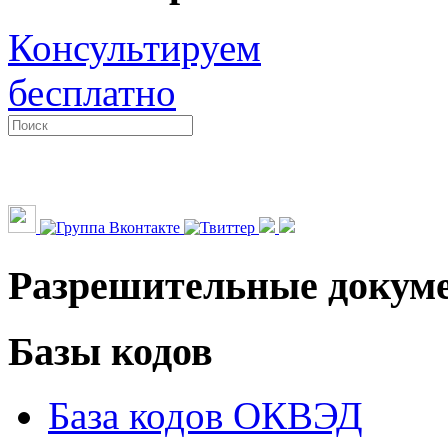
Консультируем
бесплатно
Разрешительные докум
Базы кодов
База кодов ОКВЭД