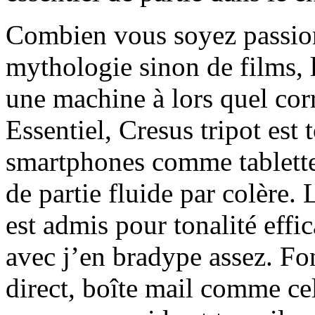
Combien vous soyez passion
mythologie sinon de films, 
une machine à lors quel cor
Essentiel, Cresus tripot est
smartphones comme tablette
de partie fluide par colère.
est admis pour tonalité effi
avec j’en bradype assez. F
direct, boîte mail comme cell