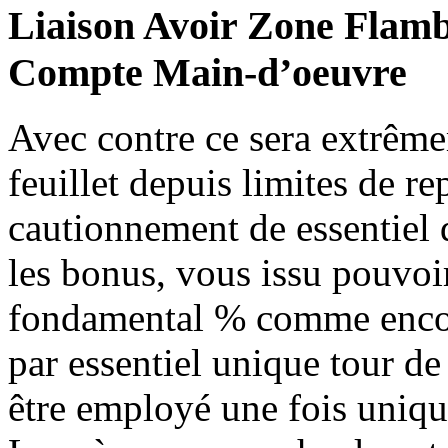
Liaison Avoir Zone Flam
Compte Main-d’oeuvre
Avec contre ce sera extrême
feuillet depuis limites de re
cautionnement de essentiel d
les bonus, vous issu pouvoi
fondamental % comme encor
par essentiel unique tour de
être employé une fois unique