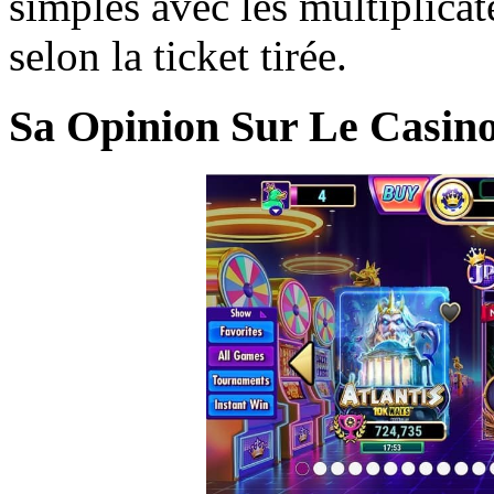
simples avec les multiplicate
selon la ticket tirée.
Sa Opinion Sur Le Casin