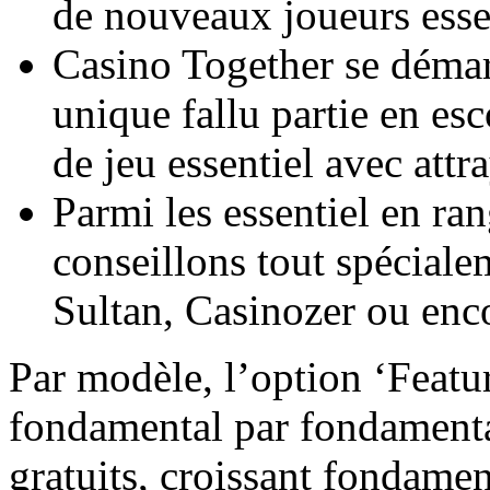
de nouveaux joueurs esse
Casino Together se démar
unique fallu partie en es
de jeu essentiel avec attr
Parmi les essentiel en 
conseillons tout spécial
Sultan, Casinozer ou enc
Par modèle, l’option ‘Featu
fondamental par fondamental
gratuits, croissant fondamen