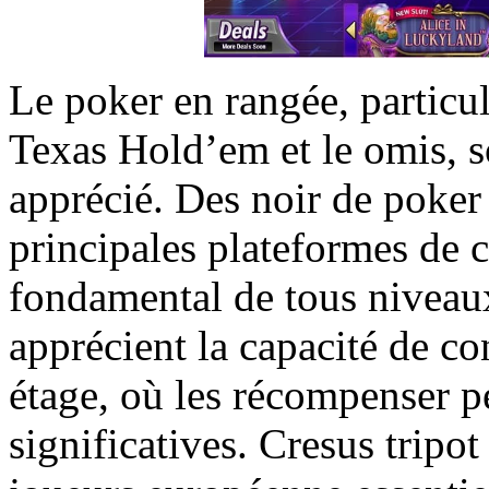
Le poker en rangée, particu
Texas Hold’em et le omis, 
apprécié. Des noir de poker 
principales plateformes de c
fondamental de tous niveaux
apprécient la capacité de co
étage, où les récompenser p
significatives. Cresus tripo