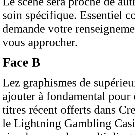
Le scène sera proche de autre
soin spécifique. Essentiel 
demande votre renseigneme
vous approcher.
Face B
Lez graphismes de supérieur
ajouter à fondamental pour e
titres récent offerts dans C
le Lightning Gambling Casi