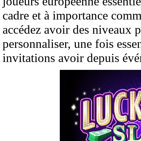
joueurs européenne essenti
cadre et à importance comme
accédez avoir des niveaux pl
personnaliser, une fois essen
invitations avoir depuis év