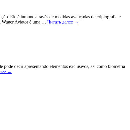
ção. Ele é inmune através de medidas avançadas de criptografia e
uva Wager Aviator é uma …
Читать далее
→
le pode decir apresentando elementos exclusivos, asi como biometria
алее
→