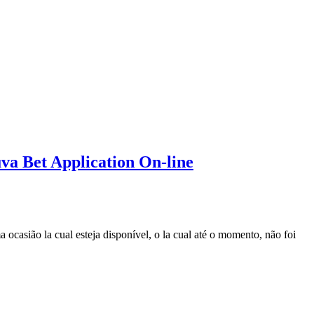
va Bet Application On-line
 ocasião la cual esteja disponível, o la cual até o momento, não foi