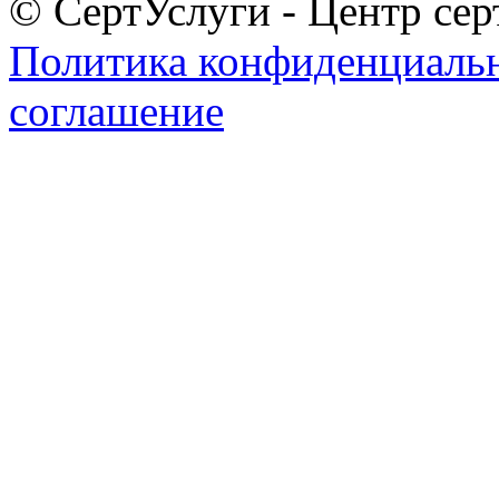
© СертУслуги - Центр сер
Политика конфиденциаль
соглашение