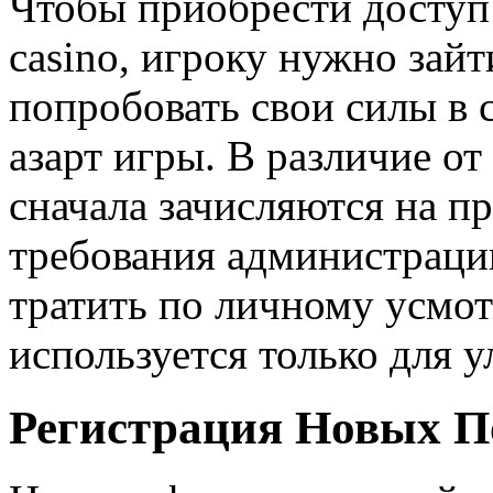
Чтобы приобрести доступ
casino, игроку нужно зайт
попробовать свои силы в 
азарт игры. В различие о
сначала зачисляются на п
требования администраци
тратить по личному усмо
используется только для 
Регистрация Новых П