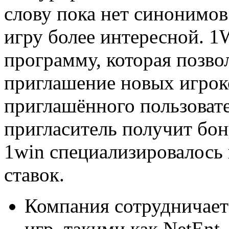
слову пока нет синонимов
игру более интересной. 1
программу, которая позво
приглашение новых игроко
приглашённого пользовате
пригласитель получит бон
1win специализировалось
ставок.
Компания сотрудничает
игр, такими как NetEnt,