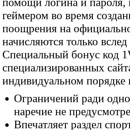
помощи логина и пароля, 
геймером во время создан
поощрения на официально
начисляются только вслед 
Специальный бонус код 1
специализированных сайта
индивидуальном порядке п
Ограничений ради одно
наречие не предусмотре
Впечатляет раздел спор