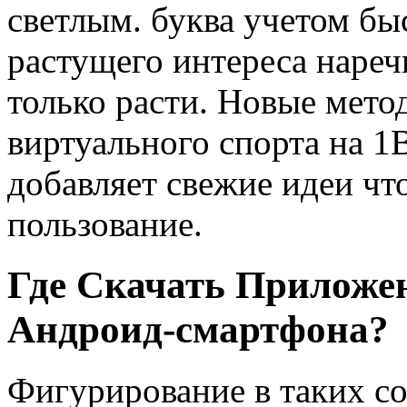
светлым.͏ буква уч͏етом б
͏растущего инте͏реса нареч
только расти. Новые мето
виртуального спорта на 1В
добавл͏яет свежие идеи что
пользование.
Где Скачать Приложен
Андроид-смартфона?
Фигурирование в таких соб