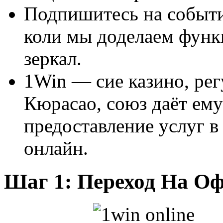
Подпишитесь на событие
коли мы доделаем функ
зеркал.
1Win — сие казино, ре
Кюрасао, союз даёт ем
предоставление услуг в
онлайн.
Шаг 1: П͏е͏реход͏ На 