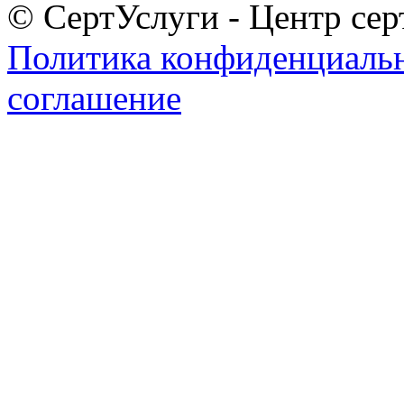
© СертУслуги - Центр сер
Политика конфиденциаль
соглашение