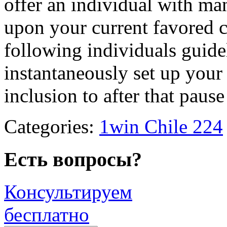
offer an individual with man
upon your current favored 
following individuals guide
instantaneously set up your
inclusion to after that pau
Categories:
1win Chile 224
Есть вопросы?
Консультируем
бесплатно