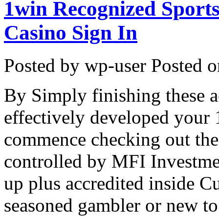
1win Recognized Sports
Casino Sign In
Posted by wp-user
Posted o
By Simply finishing these a
effectively developed your
commence checking out the 
controlled by MFI Investme
up plus accredited inside C
seasoned gambler or new to 