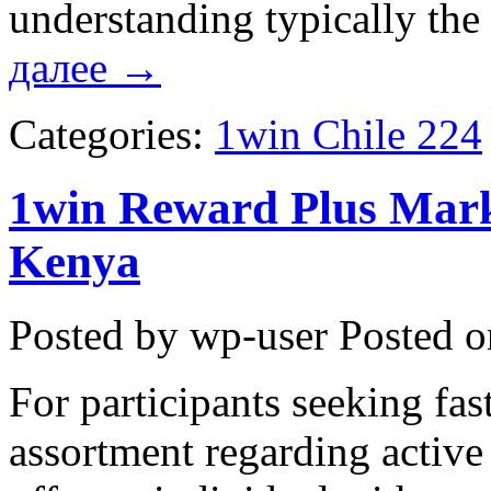
understanding typically th
далее
→
Categories:
1win Chile 224
1win Reward Plus Mark
Kenya
Posted by wp-user
Posted o
For participants seeking fas
assortment regarding activ