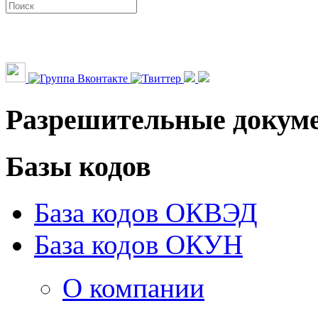
Разрешительные докум
Базы кодов
База кодов ОКВЭД
База кодов ОКУН
О компании